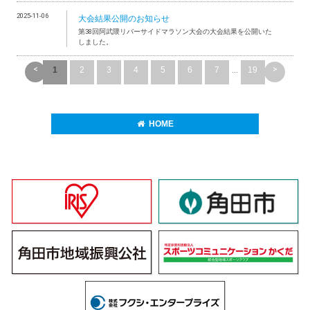
2025-11-06
大会結果公開のお知らせ
第38回阿武隈リバーサイドマラソン大会の大会結果を公開いた
しました。
<
>
1
2
3
4
5
6
7
...
19
HOME