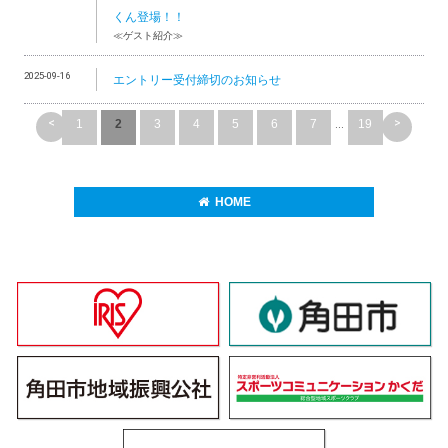
くん登場！！
≪ゲスト紹介≫
2025-09-16
エントリー受付締切のお知らせ
<
>
1
2
3
4
5
6
7
...
19
HOME