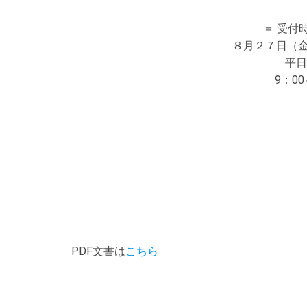
＝ 受付時
８月２７日（
平日
9：0
PDF文書は
こちら