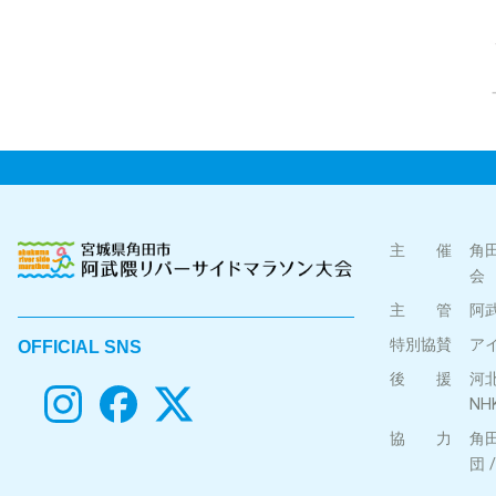
主 催
角
会
主 管
阿
特別協賛
ア
OFFICIAL SNS
後 援
河北
NH
協 力
角
団