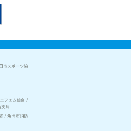
角田市スポーツ協
 エフエム仙台 /
台支局
 / 角田市消防