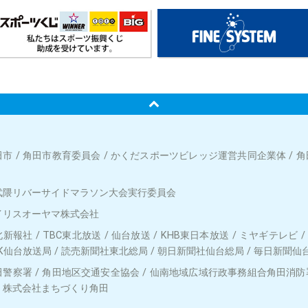
田市 / 角田市教育委員会 / かくだスポーツビレッジ運営共同企業体 / 
武隈リバーサイドマラソン大会実行委員会
イリスオーヤマ株式会社
新報社 / TBC東北放送 / 仙台放送 / KHB東日本放送 / ミヤギテレビ /
K仙台放送局 / 読売新聞社東北総局 / 朝日新聞社仙台総局 / 毎日新聞仙
田警察署 / 角田地区交通安全協会 / 仙南地域広域行政事務組合角田消防署
 / 株式会社まちづくり角田