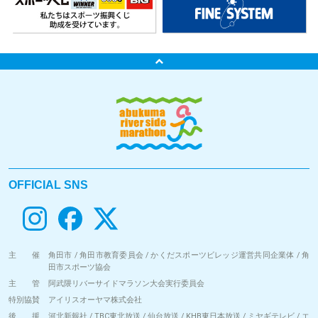
OFFICIAL SNS
主 催
角田市 / 角田市教育委員会 / かくだスポーツビレッジ運営共同企業体 / 角
田市スポーツ協会
主 管
阿武隈リバーサイドマラソン大会実行委員会
特別協賛
アイリスオーヤマ株式会社
後 援
河北新報社 / TBC東北放送 / 仙台放送 / KHB東日本放送 / ミヤギテレビ / エ