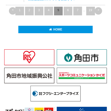
<
>
1
2
3
4
5
6
7
...
19
HOME